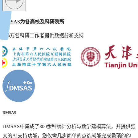
DMSAS为各高校及科研院所
酷酷牛老师
DMSAS在智能化统计分析方面表现相当出色，其AI助手功
近5万名科研工作者提供数据分析支持
能对跨学科研究者非常友好，极大降低了机器学习模型的
使用门槛！好用便捷的工具很难得，将推荐给学生使用！
DMSAS
DMSAS中集成了300余种统计分析与数学建模算法，并提供强
大的AI支持功能，您仅需几步简单的点选就能完成繁琐的的