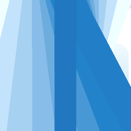
点击下载
完全满足各类期刊的绘图要求
强大的图片编辑工具，轻松实现绘图元素的修改美化
分析+绘图一体化，无需切换工具
方差分析将自动绘制标有差异显著性字母的柱
状图、相关分析将自动绘制热力图、机器学习
自动绘制ROC曲线，这些统计图均可任意修改
编辑，完全满足各类期刊的绘图要求！
点击下载