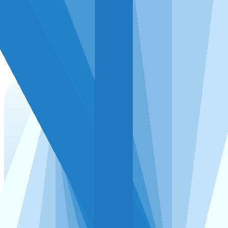
再也不会因不懂统计流程而出错！
DMSAS严格遵循完整的统计学检验步骤给出所有
结果，例如t检验、方差分析等常用的分析，将按
照正态性检验 — 方差齐性检验 — 方差分析或独
立样本t检验的步骤进行运算并输出结果，加以解
释说明，让您在分析时再也不用关注检验步骤完
整性的问题。