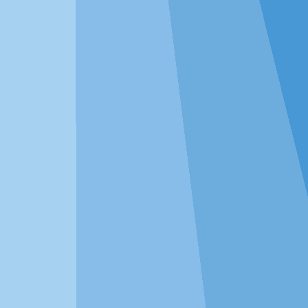
分析+绘图一体化，无需切换工
具
方差分析将自动绘制标有差异显著性字母的柱状图、相
关分析将自动绘制热力图、机器学习自动绘制ROC曲
线，这些统计图均可任意修改编辑，完全满足各类期刊