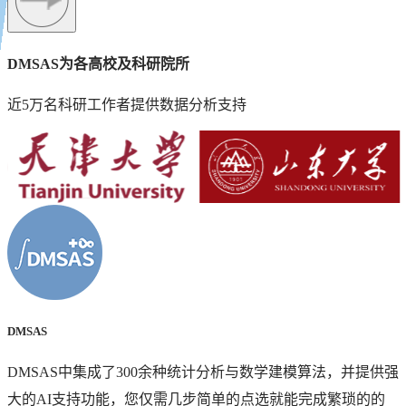
DMSAS为各高校及科研院所
酷酷牛老师
DMSAS在智能化统计分析方面表现相当出色，其AI助手功
近5万名科研工作者提供数据分析支持
能对跨学科研究者非常友好，极大降低了机器学习模型的
使用门槛！好用便捷的工具很难得，将推荐给学生使用！
DMSAS
DMSAS中集成了300余种统计分析与数学建模算法，并提供强
大的AI支持功能，您仅需几步简单的点选就能完成繁琐的的