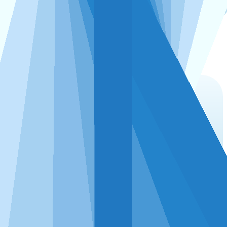
点击下载
完全满足各类期刊的绘图要求
强大的图片编辑工具，轻松实现绘图元素的修改美化
分析+绘图一体化，无需切换工具
方差分析将自动绘制标有差异显著性字母的柱
状图、相关分析将自动绘制热力图、机器学习
自动绘制ROC曲线，这些统计图均可任意修改
编辑，完全满足各类期刊的绘图要求！
点击下载