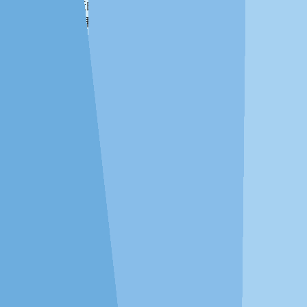
倾力打造的智能助手—谷雨， 任何的操作问题、
分析结果解读及概念解释问题，都可以向她询
问。
点击下载