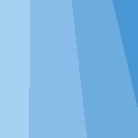
分析+绘图一体化，无需切换工
具
方差分析将自动绘制标有差异显著性字母的柱状图、相
关分析将自动绘制热力图、机器学习自动绘制ROC曲
线，这些统计图均可任意修改编辑，完全满足各类期刊