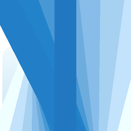
再也不会因不懂统计流程而出错！
DMSAS严格遵循完整的统计学检验步骤给出所有
结果，例如t检验、方差分析等常用的分析，将按
照正态性检验 — 方差齐性检验 — 方差分析或独
立样本t检验的步骤进行运算并输出结果，加以解
释说明，让您在分析时再也不用关注检验步骤完
整性的问题。