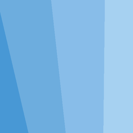
专注于计算结果
DMSAS将展现更准确的统计流程及分析结果