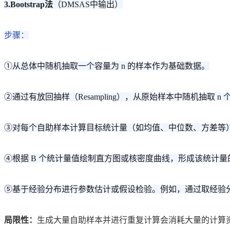
3.Bootstrap法
（DMSAS中输出）
步骤：
①从总体中随机抽取一个容量为 n 的样本作为基础数据。
②通过有放回抽样（Resampling），从原始样本中随机抽取 
③对每个自助样本计算目标统计量（如均值、中位数、方差等）
④根据 B 个统计量值绘制直方图或核密度曲线，形成该统计
⑤基于经验分布进行参数估计或假设检验。例如，通过取经验分布的
局限性：
生成大量自助样本并进行重复计算会消耗大量的计算资源