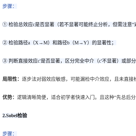
步骤：
① 检验总效应c是否显著（若不显著可能终止分析，但需注意“
② 检验路径a（X→M）和路径b（M→Y）的显著性；
③ 判断直接效应c'是否显著，区分完全中介（c'不显著）或部分
局限性：
逐步法对弱效应敏感，可能漏检中介效应，且未直接检
优势：
逻辑清晰简便，适合初学者快速入门。且这种“先总后分
2.Sobel检验
步骤：